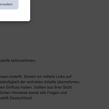
erwalten
sstelle teilzunehmen.
sen erstellt. Soweit wir mittels Links auf
lständigkeit der verlinkten Inhalte übernehmen,
n Einfluss haben. Sollten aus Ihrer Sicht
tlichen Hinweise sowie alle Fragen und
ublik Deutschland.