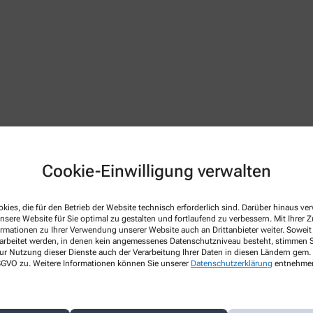
Cookie-Einwilligung verwalten
kies, die für den Betrieb der Website technisch erforderlich sind. Darüber hinaus v
nsere Website für Sie optimal zu gestalten und fortlaufend zu verbessern. Mit Ihrer
 Apothekenbetriebsordnung, Arzneimittelpreisverordnung, Bu
ormationen zu Ihrer Verwendung unserer Website auch an Drittanbieter weiter. Soweit
netseite des Bundesvereinigung Deutscher Apothekerverbände
w
rarbeitet werden, in denen kein angemessenes Datenschutzniveau besteht, stimmen Si
ur Nutzung dieser Dienste auch der Verarbeitung Ihrer Daten in diesen Ländern gem. 
 gültig im Geltungsbereich des Arzneimittelgesetzes (AMG)
 DSGVO zu. Weitere Informationen können Sie unserer
Datenschutzerklärung
entnehme