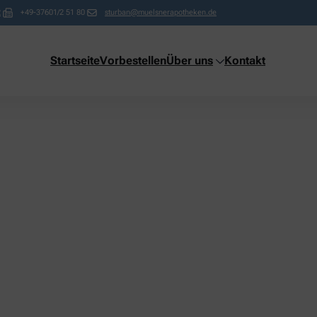
2
+49-37601/2 51 80
sturban@muelsnerapotheken.de
Startseite
Vorbestellen
Über uns
Kontakt