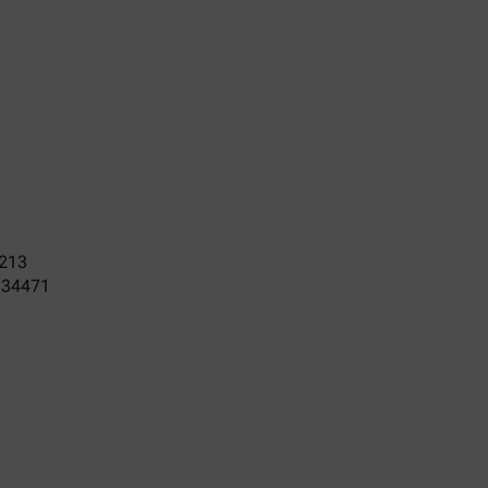
213
134471